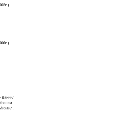
02г.)
06г.)
о Даниил
 Максим
 Михаил.