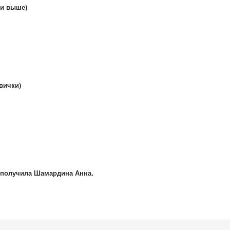
 и выше)
вички)
 получила Шамардина Анна.